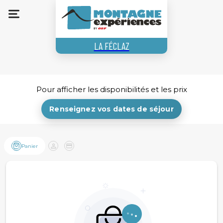
LA FÉCLAZ
Pour afficher les disponibilités et les prix
Renseignez vos dates de séjour
Accueil
Panier
Client
Paiement
Ski roues
Biathlon
Autres activités